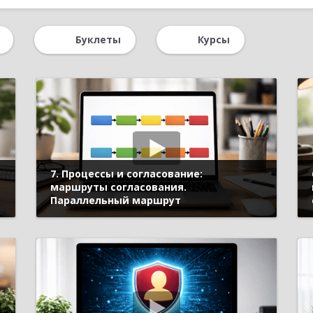
сками
Процессы подготовки отчетности в «1С:УХ»
Налоги
Буклеты
Курсы
Бухгалтерский и налоговый учет
Отчетность
1С:ERP Уп
анный учет
Сельское хозяйство
Крупному бизнесу
ПМЭФ
7. Процессы и согласование:
маршруты согласования.
Параллельный маршрут