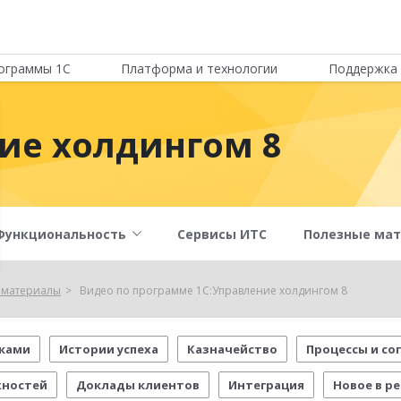
ограммы 1С
Платформа и технологии
Поддержка 
ие холдингом 8
Функциональность
Сервисы ИТС
Полезные ма
 материалы
Видео по программе 1С:Управление холдингом 8
пками
Истории успеха
Казначейство
Процессы и сог
жностей
Доклады клиентов
Интеграция
Новое в ре