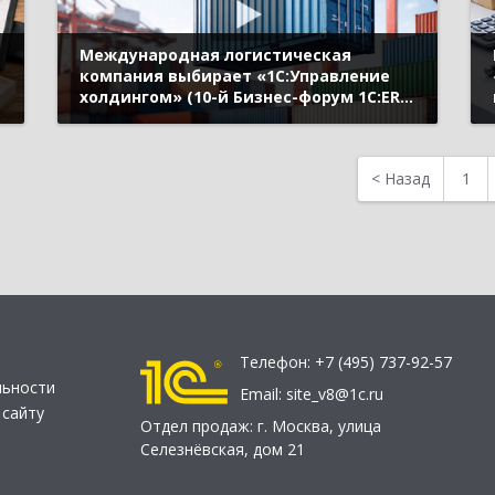
Международная логистическая
компания выбирает «1С:Управление
холдингом» (10-й Бизнес-форум 1С:ERP
13 октября 2023 г., Павлова Тамара,
ООО «Сервисный Центр ФЕСКО»)
<
Назад
1
Телефон:
+7 (495) 737-92-57
льности
Email:
site_v8@1c.ru
 сайту
Отдел продаж:
г. Москва
,
улица
Селезнёвская, дом 21