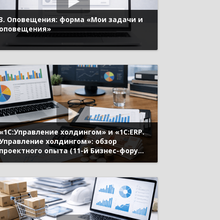
3. Оповещения: форма «Мои задачи и
оповещения»
«1С:Управление холдингом» и «1С:ERP.
Управление холдингом»: обзор
проектного опыта (11-й Бизнес-форум
1С:ERP 17 октября 2024 г., Митрохин
Станислав, «1С»)