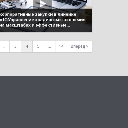
Корпоративные закупки в линейке
«1С:Управление холдингом»: экономия
на масштабах и эффективные
коммуникации с поставщиками,
оптимизация оборотного капитала и
бюджетный контроль (10-й Бизнес-
...
3
4
5
...
14
Вперед
>
форум 1С:ERP 13 октября 2023 г., Попов
Леонид, «1С»)