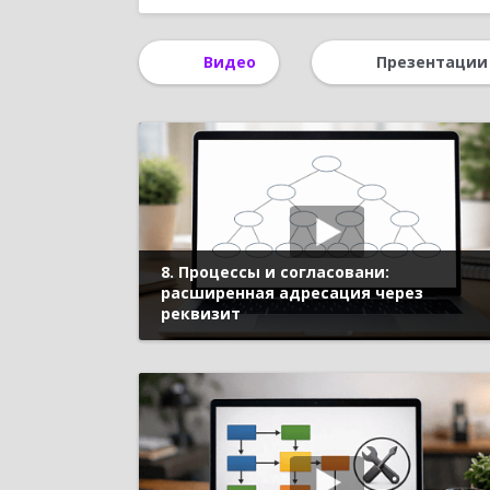
Управление финансами
Управление ри
Видео
Презентации
Для руководства
Управленческий учет
Управление затратами
Регламентиров
8. Процессы и согласовани:
расширенная адресация через
реквизит