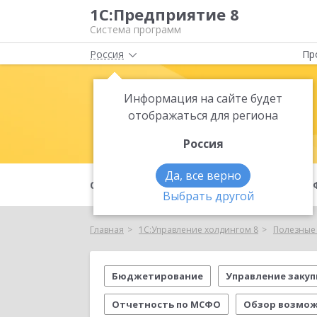
1С:Предприятие 8
Система программ
Россия
Пр
Информация на сайте будет
1С:Управлен
отображаться для региона
Россия
Да, все верно
О продукте
Проектный опыт
Выбрать другой
Главная
1С:Управление холдингом 8
Полезные
Бюджетирование
Управление заку
Отчетность по МСФО
Обзор возмо