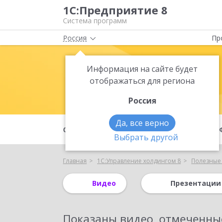
1С:Предприятие 8
Система программ
Россия
Пр
Информация на сайте будет
1С:Управлен
отображаться для региона
Россия
Да, все верно
О продукте
Проектный опыт
Выбрать другой
Главная
1С:Управление холдингом 8
Полезные
Видео
Презентации
Показаны
видео, отмеченны