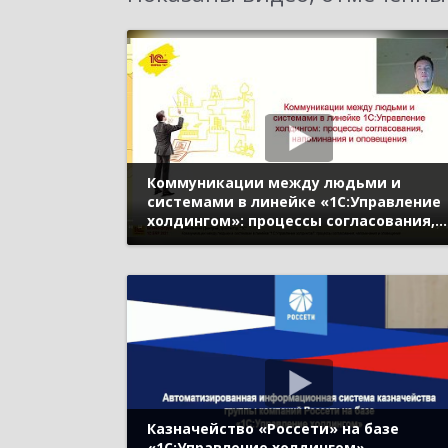
Коммуникации между людьми и
системами в линейке «1С:Управление
холдингом»: процессы согласования,
напоминания и оповещения (Бизнес-
форум 1С:ERP онлайн 17 ноября 2021 г.,
Зинковский Дмитрий, «1С»)
Казначейство «Россети» на базе
«1С:Управление холдингом»