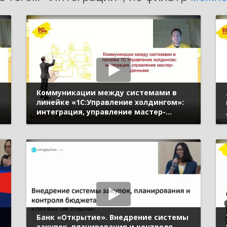
Коммуникации между системами в
линейке «1С:Управление холдингом»:
интеграция, управление мастер-
данными (Бизнес-форум 1С:ERP онлайн
17 ноября 2021 г., Зинковский
Дмитрий, «1С»)
Банк «Открытие». Внедрение системы
закупок, планирования и контроля