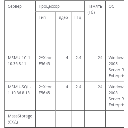
Сервер
Процессор
Память
ОС
(Гб)
Тип
ядер
ГГц
MSMU-1C-1
2*Xeon
4
2,4
24
Windows
10.36.8.11
E5645
2008
Server R2
Enterprise
MSMU-SQL-
2*Xeon
4
2,4
24
Windows
1 10.36.8.13
E5645
2008
Server R2
Enterprise
MassStorage
(СХД)