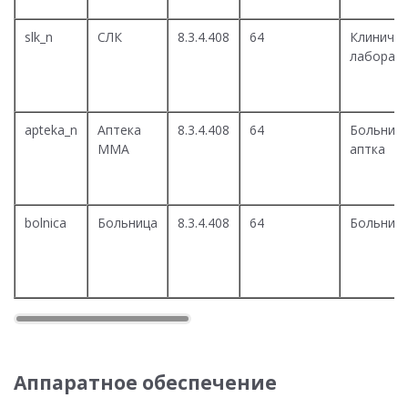
slk_n
СЛК
8.3.4.408
64
Клиничес
лаборат
apteka_n
Аптека
8.3.4.408
64
Больнич
ММА
аптка
bolnica
Больница
8.3.4.408
64
Больниц
Аппаратное обеспечение