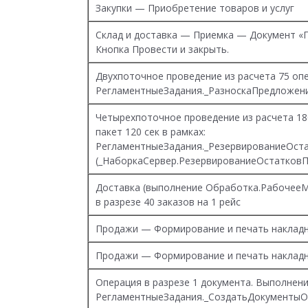
Закупки — Приобретение товаров и услуг
Склад и доставка — Приемка — Документ «П
Кнопка Провести и закрыть.
Двухпоточное проведение из расчета 75 опе
РегламентныеЗадания._РазноскаПредложен
Четырехпоточное проведение из расчета 18
пакет 120 сек в рамках:
РегламентныеЗадания._РезервированиеОст
(_НаборкаСервер.РезервированиеОстатков
Доставка (выполнение Обработка.Рабоче
в разрезе 40 заказов на 1 рейс
Продажи — Формирование и печать наклад
Продажи — Формирование и печать наклад
Операция в разрезе 1 документа. Выполнен
РегламентныеЗадания._СоздатьДокументыО