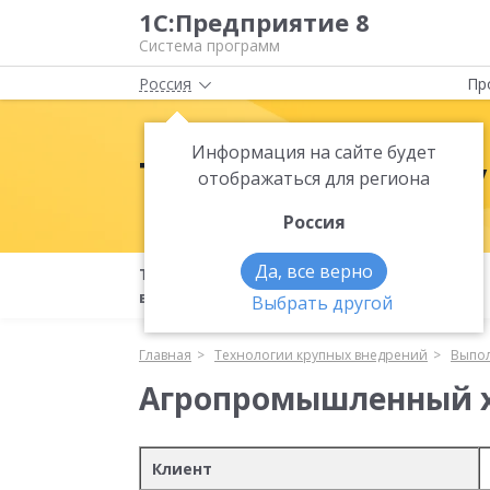
1С:Предприятие 8
Система программ
Россия
Пр
Информация на сайте будет
Технологии кр
отображаться для региона
Россия
Да, все верно
Технологии крупных
Бета-
внедрений
тестирование
Выбрать другой
Главная
Технологии крупных внедрений
Выпол
Агропромышленный х
Клиент