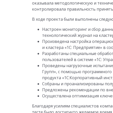
оказывала методологическую и технич
контролировала правильность приняты
В ходе проекта были выполнены следу
Настроен мониторинг и сбор данн
технологический журнал на класте
Произведена настройка операцион
и кластера «1С: Предприятие» в с
Разработаны специальные обработ
пользователей в системе «1С: Упр
Проведены нагрузочные испытани
Групп», с помощью программного 
продукта «1С:Корпоративный инст
Собраны и проанализированы полу
Предложены рекомендации по внес
Осуществлена оптимизация ключе
Благодаря усилиям специалистов комп
тесте было достигнуто желаемое время