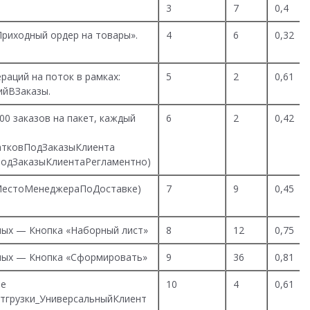
3
7
0,4
риходный ордер на товары».
4
6
0,32
раций на поток в рамках:
5
2
0,61
ийВЗаказы.
00 заказов на пакет, каждый
6
2
0,42
атковПодЗаказыКлиента
ПодЗаказыКлиентаРегламентно)
еМестоМенеджераПоДоставке)
7
9
0,45
ных
— Кнопка «Наборный лист»
8
12
0,75
ных
— Кнопка «Сформировать»
9
36
0,81
ие
10
4
0,61
тгрузки_УниверсальныйКлиент