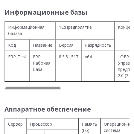
Информационные базы
Информационная
1С:Предприятие
Конфиг
базаза
Код
Название
Версия
Разрядность
ERP_Test
ERP
8.3.5.1517
x64
1С:ERP
Рабочая
Управл
база
предпр
2.0 (2.0
Аппаратное обеспечение
Сервер
Процессор
Память
Операционная
(Гб)
система