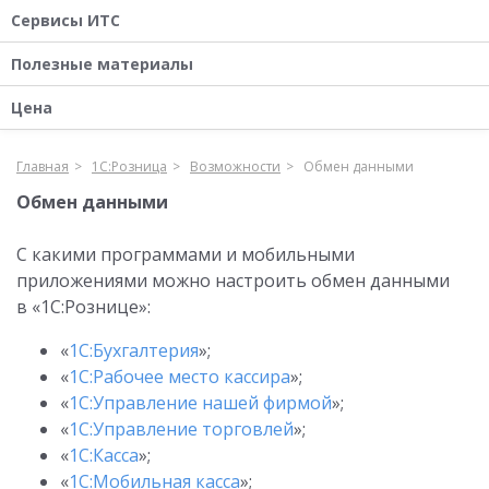
Сервисы ИТС
Полезные материалы
Цена
Главная
1С:Розница
Возможности
Обмен данными
Обмен данными
С какими программами и мобильными
приложениями можно настроить обмен данными
в «1С:Рознице»:
«
1С:Бухгалтерия
»;
«
1С:Рабочее место кассира
»;
«
1С:Управление нашей фирмой
»;
«
1С:Управление торговлей
»;
«
1С:Касса
»;
«
1С:Мобильная касса
»;