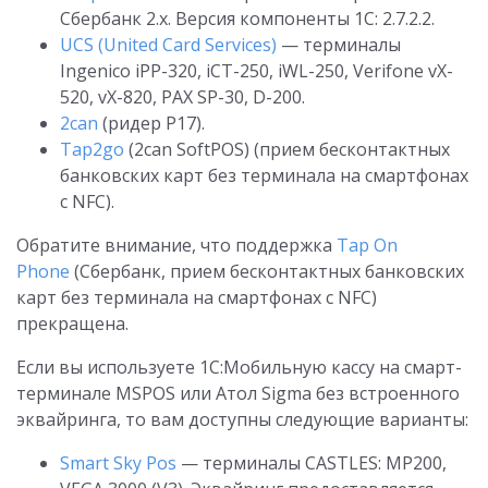
Сбербанк 2.х. Версия компоненты 1С: 2.7.2.2.
UCS (United Card Services)
— терминалы
Ingenico iPP-320, iCT-250, iWL-250, Verifone vX-
520, vX-820, PAX SP-30, D-200.
2сan
(ридер Р17).
Tap2go
(2can SoftPOS) (прием бесконтактных
банковских карт без терминала на смартфонах
с NFC).
Обратите внимание, что поддержка
Tap On
Phone
(Сбербанк, прием бесконтактных банковских
карт без терминала на смартфонах с NFC)
прекращена.
Если вы используете 1С:Мобильную кассу на смарт-
терминале MSPOS или Атол Sigma без встроенного
эквайринга, то вам доступны следующие варианты:
Smart Sky Pos
— терминалы CASTLES: MP200,