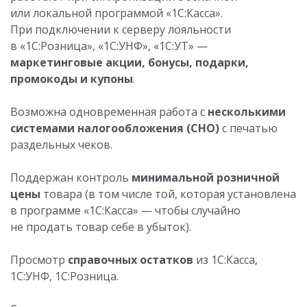
или локальной программой «1С:Касса».
При подключении к серверу лояльности
в «1С:Розница», «1С:УНФ», «1С:УТ» —
маркетинговые акции, бонусы, подарки,
промокоды и купоны
.
Возможна одновременная работа с
несколькими
системами налогообложения (СНО)
с печатью
раздельных чеков.
Поддержан контроль
минимальной розничной
цены
товара (в том числе той, которая установлена
в программе «1С:Касса» — чтобы случайно
не продать товар себе в убыток).
Просмотр
справочных остатков
из 1С:Касса,
1С:УНФ, 1С:Розница.