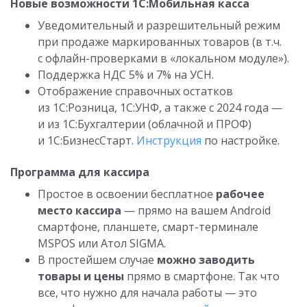
Новые возможности 1С:Мобильная касса
Уведомительный и разрешительный режим
при продаже маркированных товаров (в т.ч.
с офлайн-проверками в «локальном модуле»).
Поддержка НДС 5% и 7% на УСН.
Отображение справочных остатков
из 1С:Розница, 1С:УНФ, а также с 2024 года —
и из 1С:Бухгалтерии (облачной и ПРОФ)
и 1С:БизнесСтарт.
Инструкция
по настройке.
Программа для кассира
Простое в освоении бесплатное
рабочее
место кассира
— прямо на вашем Android
смартфоне, планшете, смарт-терминале
MSPOS или Атол SIGMA.
В простейшем случае
можно заводить
товары и цены
прямо в смартфоне. Так что
все, что нужно для начала работы — это