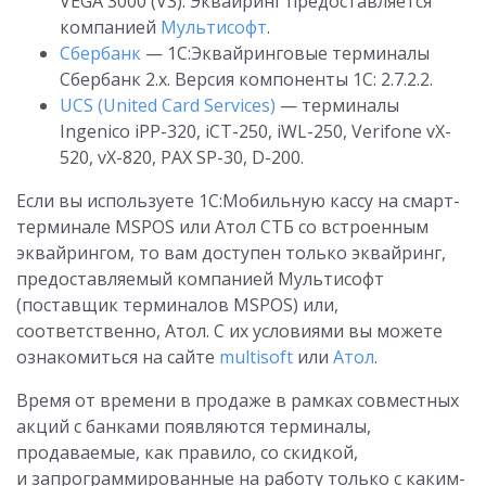
VEGA 3000 (V3). Эквайринг предоставляется
компанией
Мультисофт
.
Сбербанк
— 1С:Эквайринговые терминалы
Сбербанк 2.х. Версия компоненты 1С: 2.7.2.2.
UCS (United Card Services)
— терминалы
Ingenico iPP-320, iCT-250, iWL-250, Verifone vX-
520, vX-820, PAX SP-30, D-200.
Если вы используете 1С:Мобильную кассу на смарт-
терминале MSPOS или Атол СТБ со встроенным
эквайрингом, то вам доступен только эквайринг,
предоставляемый компанией Мультисофт
(поставщик терминалов MSPOS) или,
соответственно, Атол. С их условиями вы можете
ознакомиться на сайте
multisoft
или
Атол
.
Время от времени в продаже в рамках совместных
акций с банками появляются терминалы,
продаваемые, как правило, со скидкой,
и запрограммированные на работу только с каким-