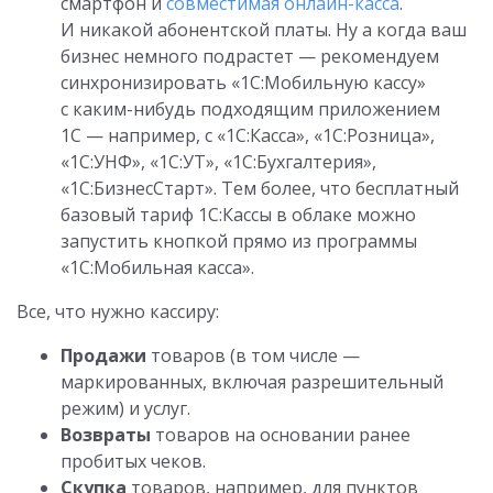
смартфон и
совместимая онлайн-касса
.
И никакой абонентской платы. Ну а когда ваш
бизнес немного подрастет — рекомендуем
синхронизировать «1С:Мобильную кассу»
с каким-нибудь подходящим приложением
1С — например, с «1С:Касса», «1С:Розница»,
«1С:УНФ», «1С:УТ», «1С:Бухгалтерия»,
«1С:БизнесСтарт». Тем более, что бесплатный
базовый тариф 1С:Кассы в облаке можно
запустить кнопкой прямо из программы
«1С:Мобильная касса».
Все, что нужно кассиру:
Продажи
товаров (в том числе —
маркированных, включая разрешительный
режим) и услуг.
Возвраты
товаров на основании ранее
пробитых чеков.
Скупка
товаров, например, для пунктов