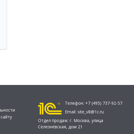
Телефон:
+7 (495) 737-92-57
льности
Email:
site_v8@1c.ru
 сайту
Отдел продаж:
г. Москва
,
улица
Селезнёвская, дом 21