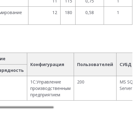
11
115
0,75
1
рмирование
12
180
0,58
1
тие
Конфигурация
Пользователей
СУБД
зрядность
1С:Управление
200
MS SQL
производственным
Server
предприятием