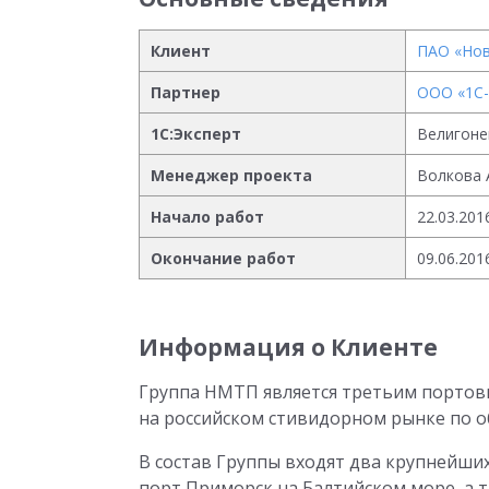
Клиент
ПАО «Нов
Партнер
ООО «1С
1С:Эксперт
Велигоне
Менеджер проекта
Волкова А
Начало работ
22.03.201
Окончание работ
09.06.201
Информация о Клиенте
Группа НМТП является третьим портов
на российском стивидорном рынке по о
В состав Группы входят два крупнейши
порт Приморск на Балтийском море, а т