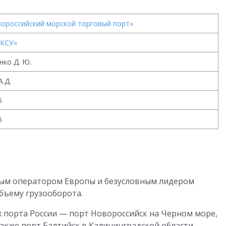
ороссийский морской торговый порт»
-КСУ»
нко Д. Ю.
.Д.
6
6
ым оператором Европы и безусловным лидером
бъему грузооборота.
х порта России — порт Новороссийск на Черном море,
акже порт Балтийск в Калининградской области.