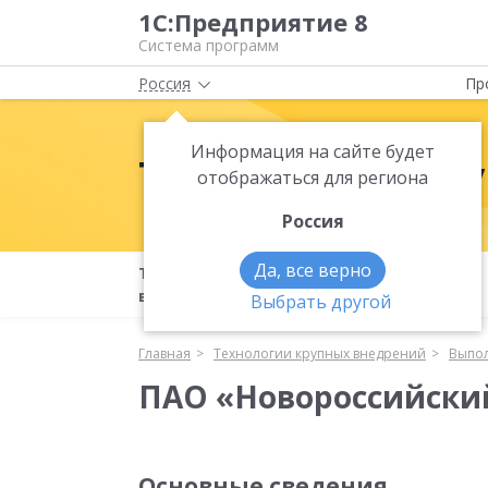
1С:Предприятие 8
Система программ
Россия
Пр
Информация на сайте будет
Технологии кр
отображаться для региона
Россия
Да, все верно
Технологии крупных
Бета-
внедрений
тестирование
Выбрать другой
Главная
Технологии крупных внедрений
Выпол
ПАО «Новороссийский
Основные сведения