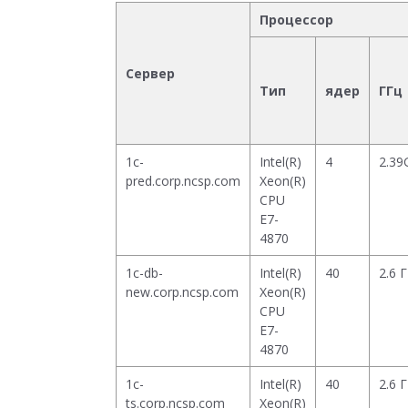
Процессор
Сервер
Тип
ядер
ГГц
1c-
Intel(R)
4
2.39
pred.corp.ncsp.com
Xeon(R)
CPU
E7-
4870
1c-db-
Intel(R)
40
2.6 
new.corp.ncsp.com
Xeon(R)
CPU
E7-
4870
1c-
Intel(R)
40
2.6 
ts.corp.ncsp.com
Xeon(R)