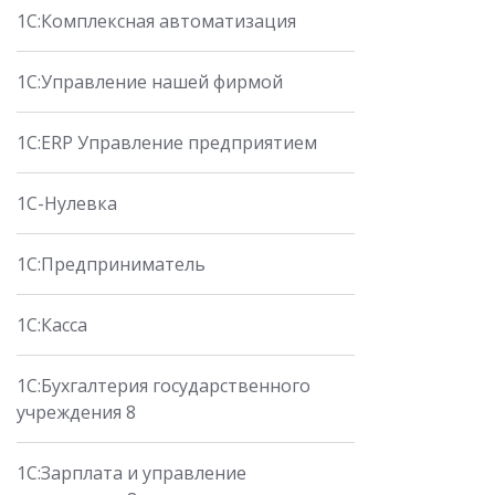
1С:Комплексная автоматизация
1С:Управление нашей фирмой
1С:ERP Управление предприятием
1С-Нулевка
1С:Предприниматель
1С:Касса
1С:Бухгалтерия государственного
учреждения 8
1С:Зарплата и управление