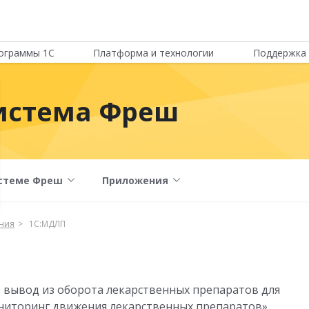
ограммы 1С
Платформа и технологии
Поддержка 
истема Фреш
стеме Фреш
Приложения
ния
1С:МДЛП
 вывод из оборота лекарственных препаратов для
ниторинг движения лекарственных препаратов»