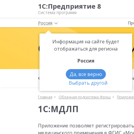
1С:Предприятие 8
Система программ
Россия
Пр
Информация на сайте будет
Облачная подс
отображаться для региона
Россия
Да, все верно
Фреш
Как приобрести?
О подси
Выбрать другой
Главная
Облачная подсистема Фреш
Приложе
1С:МДЛП
Приложение позволяет регистрировать
медицинского применения в ФГИС «Мо