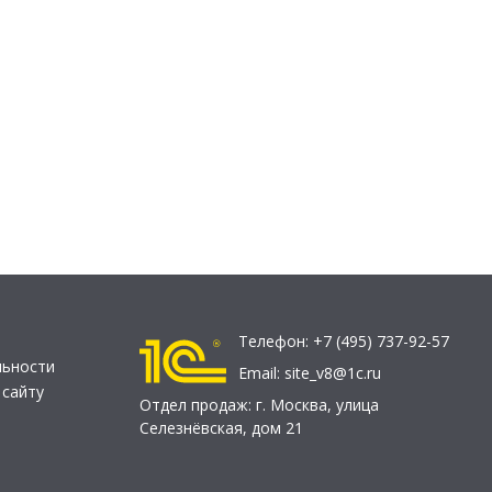
Телефон:
+7 (495) 737-92-57
льности
Email:
site_v8@1c.ru
 сайту
Отдел продаж:
г. Москва
,
улица
Селезнёвская, дом 21