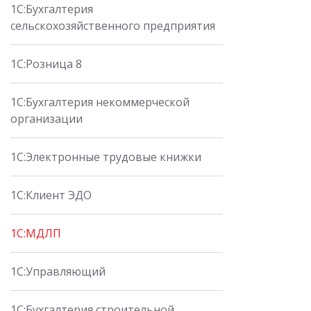
1С:Бухгалтерия
сельскохозяйственного предприятия
1С:Розница 8
1С:Бухгалтерия некоммерческой
организации
1С:Электронные трудовые книжки
1С:Клиент ЭДО
1С:МДЛП
1С:Управляющий
1С:Бухгалтерия строительной