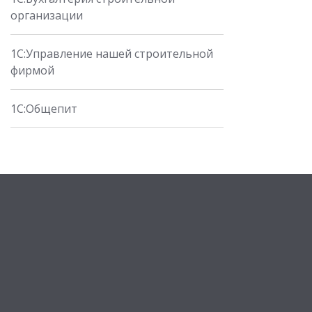
организации
1С:Управление нашей строительной
фирмой
1С:Общепит