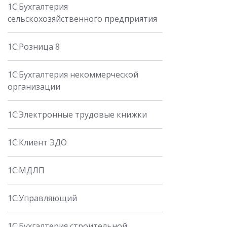
1С:Бухгалтерия
сельскохозяйственного предприятия
1С:Розница 8
1С:Бухгалтерия некоммерческой
организации
1С:Электронные трудовые книжки
1С:Клиент ЭДО
1С:МДЛП
1С:Управляющий
1С:Бухгалтерия строительной