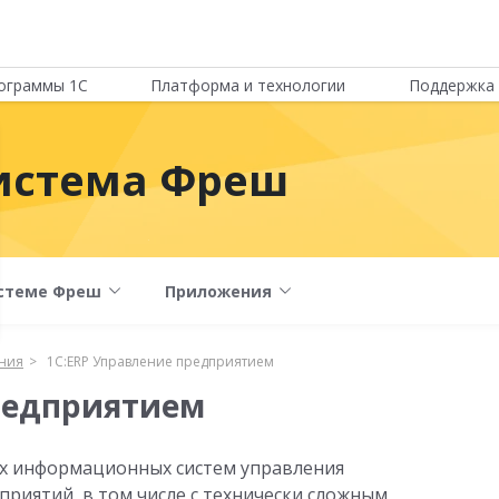
ограммы 1С
Платформа и технологии
Поддержка 
истема Фреш
стеме Фреш
Приложения
ния
1С:ERP Управление предприятием
редприятием
х информационных систем управления
иятий, в том числе с технически сложным,