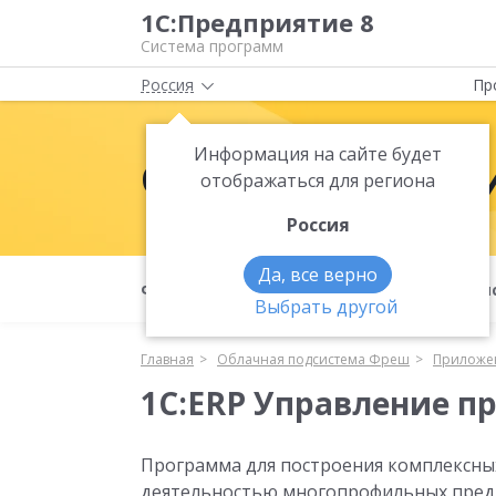
1С:Предприятие 8
Система программ
Россия
Пр
Информация на сайте будет
Облачная подс
отображаться для региона
Россия
Да, все верно
Фреш
Как приобрести?
О подси
Выбрать другой
Главная
Облачная подсистема Фреш
Приложе
1С:ERP Управление п
Программа для построения комплексны
деятельностью многопрофильных предпр