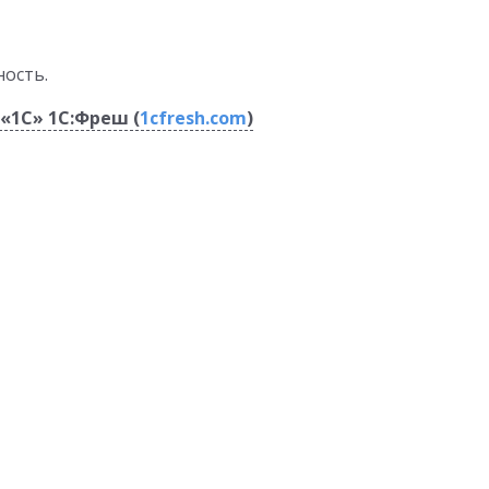
ость.
«1С» 1C:Фреш (
1cfresh.com
)