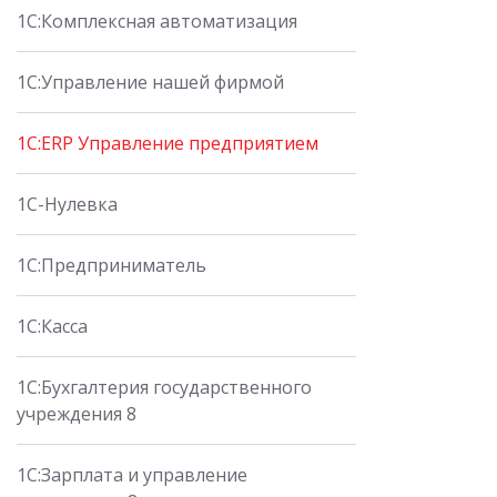
1С:Комплексная автоматизация
1С:Управление нашей фирмой
1С:ERP Управление предприятием
1С-Нулевка
1С:Предприниматель
1С:Касса
1С:Бухгалтерия государственного
учреждения 8
1С:Зарплата и управление