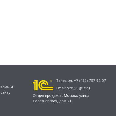
Телефон:
+7 (495) 737-92-57
льности
Email:
site_v8@1c.ru
 сайту
Отдел продаж:
г. Москва
,
улица
Селезнёвская, дом 21