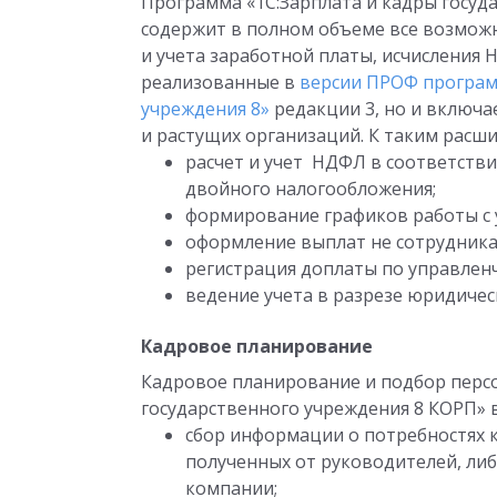
Программа «1С:Зарплата и кадры госуд
содержит в полном объеме все возможн
и учета заработной платы, исчисления 
реализованные в
версии ПРОФ програм
учреждения 8»
редакции 3, но и включ
и растущих организаций. К таким расш
расчет и учет НДФЛ в соответств
двойного налогообложения;
формирование графиков работы с 
оформление выплат не сотрудника
регистрация доплаты по управлен
ведение учета в разрезе юридиче
Кадровое планирование
Кадровое планирование и подбор персо
государственного учреждения 8 КОРП» в
сбор информации о потребностях к
полученных от руководителей, либ
компании;