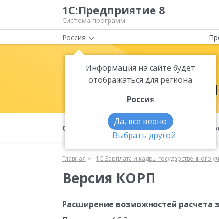
1С:Предприятие 8
Система программ
Россия
Пр
1С:Зарплата
Информация на сайте будет
отображаться для региона
учреждения
Россия
Да, все верно
О продукте
Возможности
Вер
Выбрать другой
Главная
1С:Зарплата и кадры государственного у
Версия КОРП
Расширение возможностей расчета 