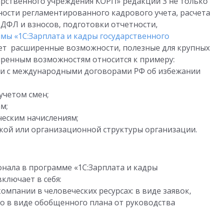
арственного учреждения КОРП» редакции 3 не только
ости регламентированного кадрового учета, расчета
НДФЛ и взносов, подготовки отчетности,
мы «1С:Зарплата и кадры государственного
ает расширенные возможности, полезные для крупных
иренным возможностям относится к примеру:
ии с международными договорами РФ об избежании
учетом смен;
м;
ческим начислениям;
ской или организационной структуры организации.
нала в программе «1С:Зарплата и кадры
ключает в себя:
омпании в человеческих ресурсах: в виде заявок,
о в виде обобщенного плана от руководства