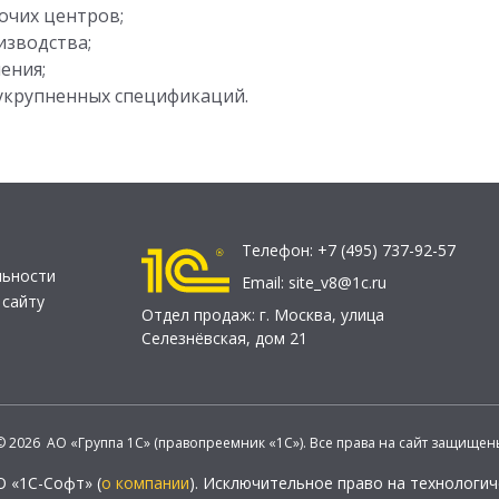
очих центров;
изводства;
ения;
укрупненных спецификаций.
Телефон:
+7 (495) 737-92-57
льности
Email:
site_v8@1c.ru
 сайту
Отдел продаж:
г. Москва
,
улица
Селезнёвская, дом 21
© 2026 АО «Группа 1С» (правопреемник «1С»). Все права на сайт защищен
О «1С-Софт» (
о компании
). Исключительное право на технологи