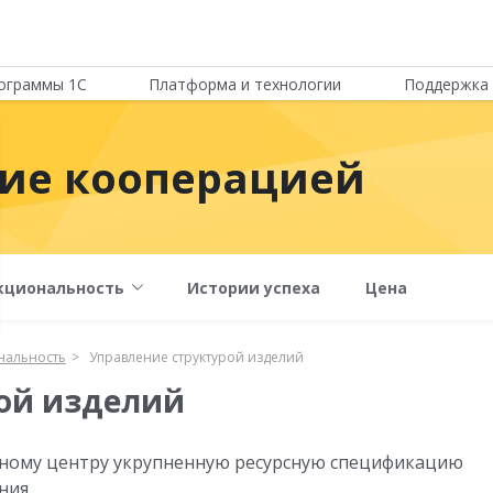
ограммы 1С
Платформа и технологии
Поддержка 
ние кооперацией
кциональность
Истории успеха
Цена
нальность
Управление структурой изделий
ой изделий
ному центру укрупненную ресурсную спецификацию
ния.