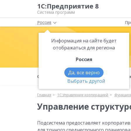
1С:Предприятие 8
Система программ
Россия
Пр
Информация на сайте будет
1С:Управле
отображаться для региона
Россия
Да, все верно
О продукте
Преимущества
Фун
Выбрать другой
Главная
1С:Управление кооперацией
Функцио
Управление структур
Подсистема предоставляет корпоратив
для точного среднесрочного планирова