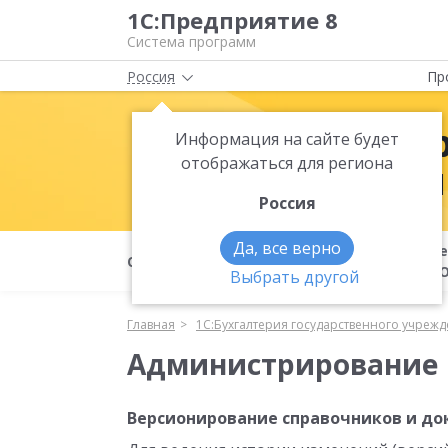
1С:Предприятие 8
Система программ
Россия
Пр
1С:Бухгалте
Информация на сайте будет
отображаться для региона
учреждения
Россия
Да, все верно
Преимущества
Ве
О продукте
редакции 2.0
К
Выбрать другой
Главная
1С:Бухгалтерия государственного учрежд
Администрирование
Версионирование справочников и до