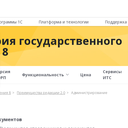
ограммы 1С
Платформа и технологии
Поддержка 
рия государственного
 8
рсия
Сервисы
Функциональность
Цена
ОРП
ИТС
ения 8
Преимущества редакции 2.0
Администрирование
кументов