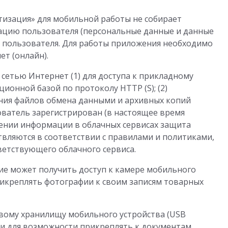
тизация» для мобильной работы не собирает
ацию пользователя (персональные данные и данные
и пользователя. Для работы приложения необходимо
т (онлайн).
 сетью Интернет (1) для доступа к прикладному
онной базой по протоколу HTTP (S); (2)
ения файлов обмена данными и архивных копий
ователь зарегистрирован (в настоящее время
нении информации в облачных сервисах защита
вляются в соответствии с правилами и политиками,
етствующего облачного сервиса.
ие может получить доступ к камере мобильного
рикреплять фотографии к своим записям товарных
овому хранилищу мобильного устройства (USB
й и для возможности прикреплять к документам