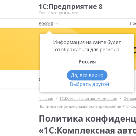
1С:Предприятие 8
Система программ
Россия
Пр
Информация на сайте будет
1С:Комплек
отображаться для региона
Россия
Да, все верно
О продукте
Функциональность
Выбрать другой
Главная
1С:Комплексная автоматизация
Функц
Политика конфиденциальности приложения «1С:Ком
Политика конфиденц
«1С:Комплексная ав