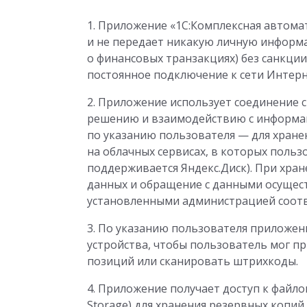
1. Приложение «1С:Комплексная автома
и не передает никакую личную информ
о финансовых транзакциях) без санкци
постоянное подключение к сети Интерне
2. Приложение использует соединение с
решению и взаимодействию с информаци
по указанию пользователя — для хран
на облачных сервисах, в которых польз
поддерживается Яндекс.Диск). При хра
данных и обращение с данными осущест
установленными администрацией соотв
3. По указанию пользователя приложен
устройства, чтобы пользователь мог п
позиций или сканировать штрихкоды.
4. Приложение получает доступ к файл
Storage) для хранения резервных копи