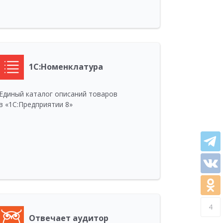
1С:Номенклатура
Единый каталог описаний товаров
в «1С:Предприятии 8»
4
Отвечает аудитор