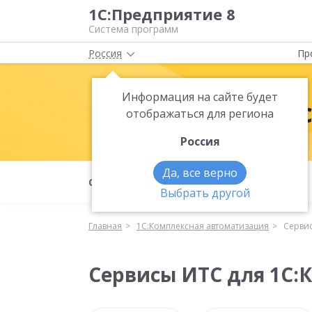
1С:Предприятие 8
Система программ
Россия
Пр
Информация на сайте будет
1С:Комплек
отображаться для региона
Россия
Да, все верно
О продукте
Функциональность
Выбрать другой
Главная
1С:Комплексная автоматизация
Сервис
Сервисы ИТС для 1С: