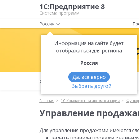
1С:Предприятие 8
Система программ
Россия
Пр
Информация на сайте будет
1С:Комплек
отображаться для региона
Россия
Да, все верно
О продукте
Функциональность
Выбрать другой
Главная
1С:Комплексная автоматизация
Функц
Управление продаж
Для управления продажами имеются с
задать правила продажи индивиду