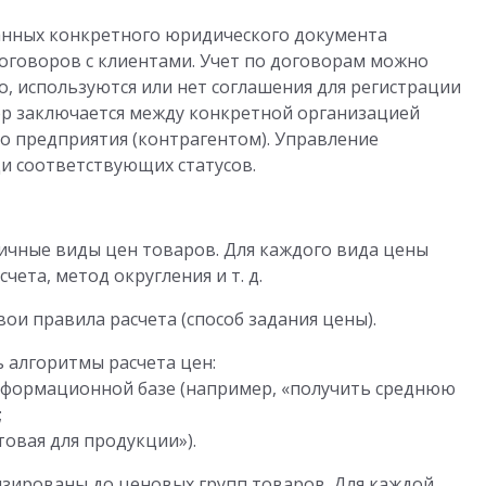
анных конкретного юридического документа
оговоров с клиентами. Учет по договорам можно
го, используются или нет соглашения для регистрации
ор заключается между конкретной организацией
о предприятия (контрагентом). Управление
и соответствующих статусов.
ичные виды цен товаров. Для каждого вида цены
ета, метод округления и т. д.
ои правила расчета (способ задания цены).
 алгоритмы расчета цен:
информационной базе (например, «получить среднюю
;
овая для продукции»).
изированы до ценовых групп товаров. Для каждой