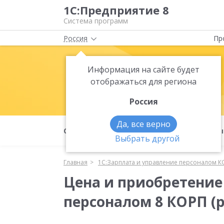
1С:Предприятие 8
Система программ
Россия
Пр
1С:Зарплата
Информация на сайте будет
отображаться для региона
персоналом
Россия
Да, все верно
О продукте
Для кого
Сервисы
Выбрать другой
Главная
1С:Зарплата и управление персоналом К
Цена и приобретение
персоналом 8 КОРП (