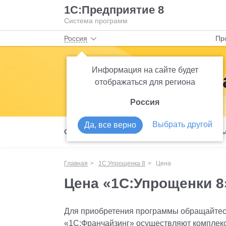
1С:Предприятие 8
Система программ
Россия
Пр
Информация на сайте будет
1С:Упрощенк
отображаться для региона
Россия
Выбрать другой
Да, все верно
О продукте
Возможности
Сервисы
Главная
1С:Упрощенка 8
Цена
Цена «1С:Упрощенки 8
Для приобретения программы обращайтес
«1С:Франчайзинг» осуществляют комплекс