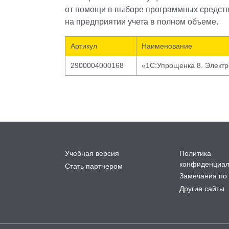
от помощи в выборе программных средств,
на предприятии учета в полном объеме.
Артикул
Наименование
2900004000168
«1С:Упрощенка 8. Электр
Учебная версия
Политика
конфиденциал
Стать партнером
Замечания по 
Другие сайты