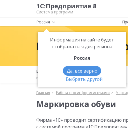
1С:Предприятие 8
Система программ
Россия
Пр
Информация на сайте будет
Работа с госи
отображаться для региона
Россия
Да, все верно
Интеграция с
54-ФЗ
госинформсистемами (ГИС)
Выбрать другой
Главная
Работа с госинформсистемами
Маркир
Маркировка обуви
Фирма «1С» проводит сертификацию п
с системой программ «1С:Предприятие»