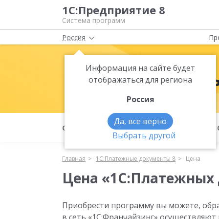
1С:Предприятие 8
Система программ
Россия
Пр
Информация на сайте будет
1С:Платежн
отображаться для региона
Россия
Да, все верно
О продукте
Функциональность
Выбрать другой
Главная
1С:Платежные документы 8
Цена
Цена «1С:Платежных 
Приобрести программу вы можете, обр
в сеть «1С:Франчайзинг» осуществляют