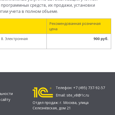
 программных средств, их продажи, установки
ятии учета в полном объеме.
Рекомендованная розничная
цена
 8. Электронная
900 руб.
Телефон:
+7 (495) 737-92-57
льности
Email:
site_v8@1c.ru
 сайту
Отдел продаж:
г. Москва
,
улица
Селезнёвская, дом 21