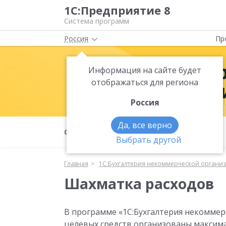
1С:Предприятие 8
Система программ
Россия
Пр
1С:Бухгалт
Информация на сайте будет
отображаться для региона
организации
Россия
Да, все верно
О продукте
Функциональность
Выбрать другой
Главная
1С:Бухгалтерия некоммерческой организ
Шахматка расходов
В программе «1С:Бухгалтерия некоммер
целевых средств организованы максим