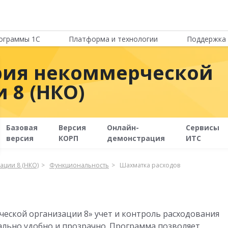
ограммы 1С
Платформа и технологии
Поддержка 
ерия некоммерческой
 8 (НКО)
Базовая
Версия
Онлайн-
Сервисы
версия
КОРП
демонстрация
ИТС
ации 8 (НКО)
Функциональность
Шахматка расходов
ческой организации 8» учет и контроль расходования
ально удобно и прозрачно. Программа позволяет