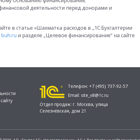
тному Основанию финансирования;
финансовой деятельности перед донорами и
йте в статье «Шахматка расходов в „1С:Бухгалтерии
е
buh.ru
и разделе „Целевое финансирование“ на сайте
Телефон:
+7 (495) 737-92-57
льности
Email:
site_v8@1c.ru
 сайту
Отдел продаж:
г. Москва
,
улица
Селезнёвская, дом 21