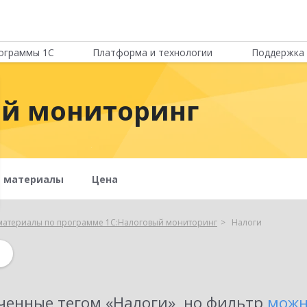
ограммы 1С
Платформа и технологии
Поддержка 
ый мониторинг
е материалы
Цена
материалы по программе 1С:Налоговый мониторинг
Налоги
ченные тегом «
Налоги
»
, но фильтр
можн