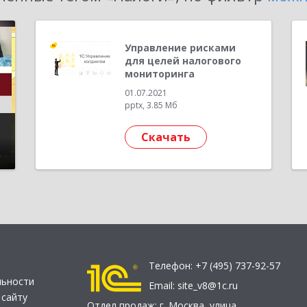
Управление рисками
для целей налогового
мониторинга
01.07.2021
pptx, 3.85 Мб
Скачать
Телефон:
+7 (495) 737-92-57
льности
Email:
site_v8@1c.ru
 сайту
Отдел продаж:
г. Москва
,
улица