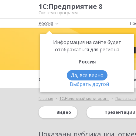
1С:Предприятие 8
Система программ
Россия
Пр
Информация на сайте будет
1С:Налогов
отображаться для региона
Россия
Да, все верно
О продукте
Апгрейды
Полезны
Выбрать другой
Главная
1С:Налоговый мониторинг
Полезные 
Видео
Презентации
Показаны публикации, отме