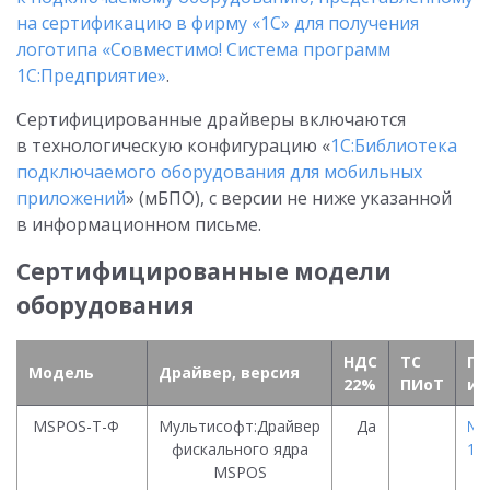
на сертификацию в фирму «1С» для получения
логотипа «Совместимо! Система программ
1С:Предприятие»
.
Сертифицированные драйверы включаются
в технологическую конфигурацию «
1С:Библиотека
подключаемого оборудования для мобильных
приложений
» (мБПО), с версии не ниже указанной
в информационном письме.
Сертифицированные модели
оборудования
НДС
ТС
По
Модель
Драйвер, версия
22%
ПИоТ
ин
MSPOS-Т-Ф
Мультисофт:Драйвер
Да
№ 
фискального ядра
12.
MSPOS