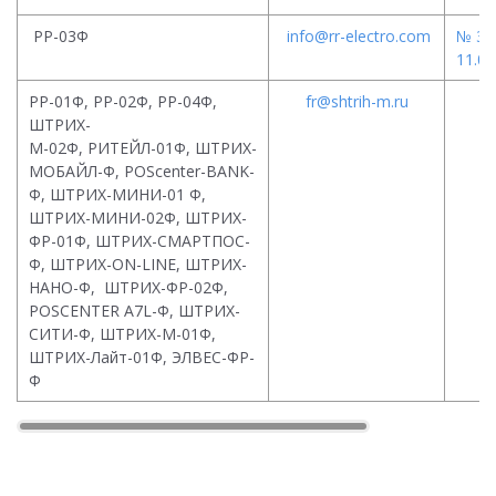
РР-03Ф
info@rr-electro.com
№ 30
11.08
РР-01Ф, РР-02Ф, РР-04Ф,
fr@shtrih-m.ru
ШТРИХ-
1
М-02Ф,
РИТЕЙЛ-01Ф,
ШТРИХ-
МОБАЙЛ-Ф,
POScenter-BANK-
Ф,
ШТРИХ-МИНИ-01 Ф,
ШТРИХ-МИНИ-02Ф,
ШТРИХ-
ФР-01Ф,
ШТРИХ-СМАРТПОС-
Ф, ШТРИХ-ON-LINE, ШТРИХ-
НАНО-Ф, ШТРИХ-ФР-02Ф,
POSCENTER A7L-Ф, ШТРИХ-
СИТИ-Ф, ШТРИХ-М-01Ф,
ШТРИХ-Лайт-01Ф, ЭЛВЕС-ФР-
Ф