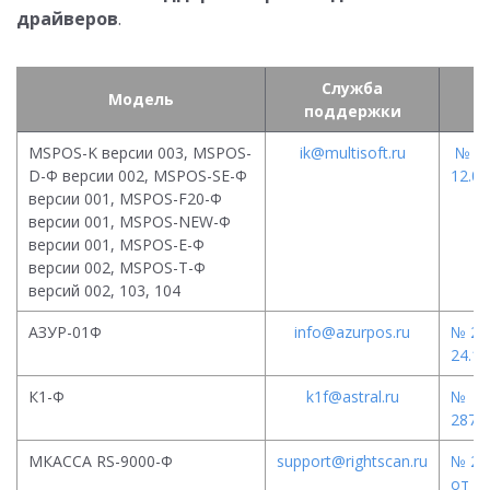
драйверов
.
Служба
Модель
поддержки
и
MSPOS-K версии 003, MSPOS-
ik@multisoft.ru
№ 33
D-Ф версии 002, MSPOS-SE-Ф
12.01
версии 001, MSPOS-F20-Ф
версии 001, MSPOS-NEW-Ф
версии 001, MSPOS-E-Ф
версии 002, MSPOS-T-Ф
версий 002, 103, 104
АЗУР-01Ф
info@azurpos.ru
№ 29
24.10
К1-Ф
k1f@astral.ru
№
28767
МКАССА RS-9000-Ф
support@rightscan.ru
№ 25
от 17