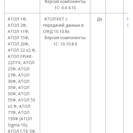
Версия компоненты
1С: 0.0.4.10
АТОЛ 1Ф,
АТОЛ:ККТ с
Да
№ 
АТОЛ 2Ф,
передачей данных в
08.
АТОЛ 11Ф,
ОФД 10.10.8х
АТОЛ 15Ф,
Версия компоненты
АТОЛ 20Ф,
1С: 10.10.8.0
АТОЛ 22 v2 Ф,
АТОЛ FPrint-
22ПТК, АТОЛ
25Ф, АТОЛ
27Ф, АТОЛ
30Ф, АТОЛ
35Ф, АТОЛ
50Ф, АТОЛ
55Ф, АТОЛ 55
v2 Ф, АТОЛ
77Ф, АТОЛ
150Ф (АТОЛ
Sigma 10),
АТОЛ СТБ 5Ф,