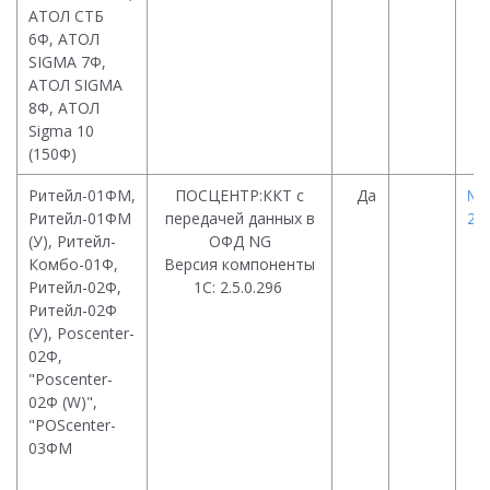
АТОЛ СТБ
6Ф, АТОЛ
SIGMA 7Ф,
АТОЛ SIGMA
8Ф, АТОЛ
Sigma 10
(150Ф)
Ритейл-01ФМ,
ПОСЦЕНТР:ККТ с
Да
№ 
Ритейл-01ФМ
передачей данных в
26.
(У), Ритейл-
ОФД NG
Комбо-01Ф,
Версия компоненты
Ритейл-02Ф,
1С: 2.5.0.296
Ритейл-02Ф
(У), Poscenter-
02Ф,
"Poscenter-
02Ф (W)",
"POScenter-
03ФМ