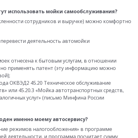
гут использовать мойки самообслуживания?
сленности сотрудников и выручке) можно комфортно
е перевести деятельность автомойки
моек отнесена к бытовым услугам, в отношении
ено применять патент (эту информацию можно
ой);
ода ОКВЭД2 45.20 Техническое обслуживание
в» или 45.20.3 «Мойка автотранспортных средств,
алогичных услуг» (письмо Минфина России
ыгоден именно моему автосервису?
ние режимов налогообложения» в программе
шей деятельности, и программа посчитает сумму