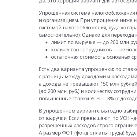
Да, это хороший вариант для автосервис
Упрощенная система налогообложения 
и организациям. При упрощенке ниже на
системой налогообложения, куда «отпра
самостоятельно). Однако для перехода 
лимит по выручке — до 200 млн руб.
количество сотрудников — не боле
остаточная стоимость основных ср
Есть два варианта упрощенки: по ставке
с разницы между доходами и расходами)
а доходы не превышают 150 млн рублей
(до 200 млн. руб.) и количеству сотрудн
повышенные ставки УСН — 8% (с доходов
В упрощенном варианте выгодно выбир
от выручки. Если превышают, то УСН «
разрешенных расходов строго огранич
А размер ФОТ (фонд оплаты труда) буде