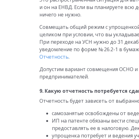
и он на ЕНВД. Если вы планируете всю д
ничего не нужно.
Совмещать общий режим с упрощенкой 
целиком при условии, что вы укладыва
При переходе на УСН нужно до 31 дека
уведомление по форме № 26.2-1 в бума
Отчетность
.
Допустим вариант совмещения ОСНО и П
предпринимателей.
9. Какую отчетность потребуется сд
Отчетность будет зависеть от выбранн
самозанятые освобождены от веден
ИП на патенте обязаны вести спец
предоставлять ее в налоговую. Де
упрощенка потребует и ведения уч