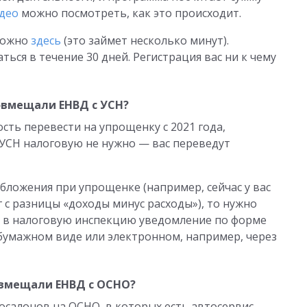
део
можно посмотреть, как это происходит.
 можно
здесь
(это займет несколько минут).
ся в течение 30 дней. Регистрация вас ни к чему
совмещали ЕНВД с УСН?
сть перевести на упрощенку с 2021 года,
 УСН налоговую не нужно — вас переведут
бложения при упрощенке (например, сейчас у вас
г с разницы «доходы минус расходы»), то нужно
ть в налоговую инспекцию уведомление по форме
 бумажном виде или электронном, например, через
совмещали ЕНВД с ОСНО?
осалонов на ОСНО, в которых есть автосервис,