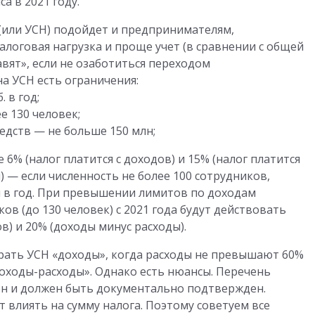
а в 2021 году.
(или УСН) подойдет и предпринимателям,
логовая нагрузка и проще учет (в сравнении с общей
вят», если не озаботиться переходом
на УСН есть ограничения:
 в год;
е 130 человек;
едств — не больше 150 млн;
 6% (налог платится с доходов) и 15% (налог платится
 — если численность не более 100 сотрудников,
 в год. При превышении лимитов по доходам
иков (до 130 человек) с 2021 года будут действовать
) и 20% (доходы минус расходы).
ать УСН «доходы», когда расходы не превышают 60%
доходы-расходы». Однако есть нюансы. Перечень
ен и должен быть документально подтвержден.
т влиять на сумму налога. Поэтому советуем все