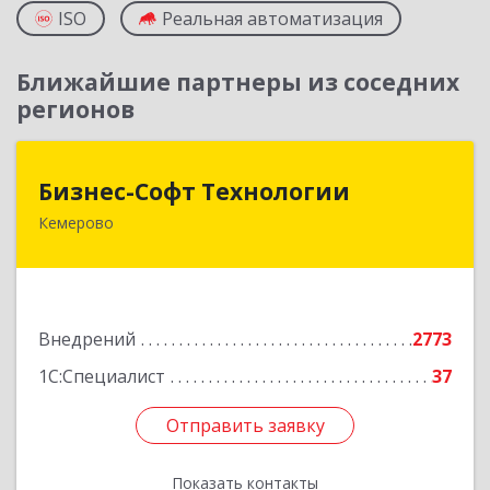
ISO
Реальная автоматизация
Ближайшие партнеры из соседних
регионов
Бизнес-Софт Технологии
Бизнес-Софт Технологии
Кемерово
650992, Кемеровская область - Кузбасс обл,
Кемерово г, Советский пр-кт, дом № 2/8, оф.401
Подробнее
Внедрений
2773
1С:Специалист
37
Отправить заявку
Отправить заявку
Показать контакты
Назад