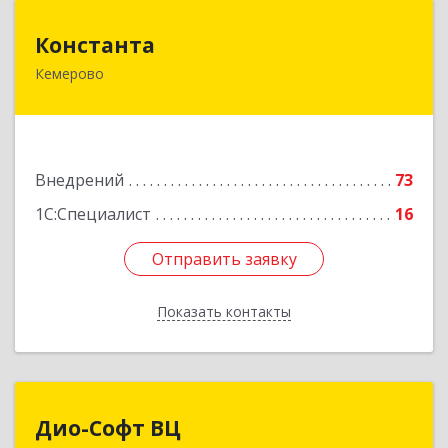
Константа
Константа
Кемерово
650061, Кемеровская область - Кузбасс,
Кемерово г, Шахтеров пр-кт, дом № 72А, кв.2
Подробнее
Внедрений
73
1С:Специалист
16
Отправить заявку
Отправить заявку
Показать контакты
Назад
Дио-Софт ВЦ
Дио-Софт ВЦ