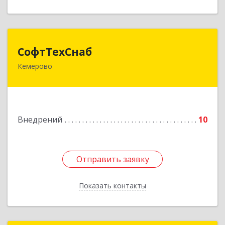
СофтТехСнаб
СофтТехСнаб
Кемерово
650000, Кемеровская обл, Кемерово г,
Кузнецкий пр-кт, дом № 17, оф.416
Подробнее
Внедрений
10
Отправить заявку
Отправить заявку
Показать контакты
Назад