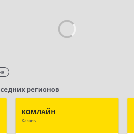
ия
седних регионов
ь
КОМЛАЙН
КОМЛАЙН
Казань
,
420138, Татарстан Респ, Казань г,
9
Победы пр-кт, дом № 18Б