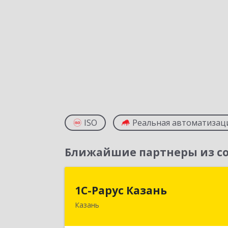
ISO
Реальная автоматизац
Ближайшие партнеры из со
1С-Рарус Казан
1С-Рарус Казань
Казань
420088, Татарстан Респ, Казань г
Победы пр-кт, дом № 15