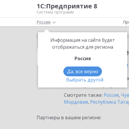
1С:Предприятие 8
Система программ
Россия
Пр
Главная
1С:ERP Управление предприятием
Выб
Информация на сайте будет
отображаться для региона
1С:ERP Управл
Россия
в Новочебоксар
Да, все верно
Ознакомьтесь с информацио
Выбрать другой
или внедрение продукта.
Смотрите также:
Россия
,
Чув
Мордовия
,
Республика Тата
Партнеры в вашем регионе: