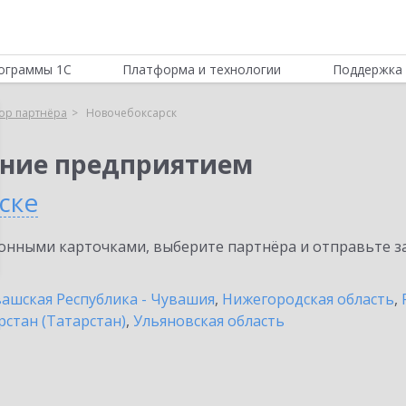
ограммы 1С
Платформа и технологии
Поддержка 
ор партнёра
Новочебоксарск
ение предприятием
ске
нными карточками, выберите партнёра и отправьте за
ашская Республика - Чувашия
,
Нижегородская область
,
рстан (Татарстан)
,
Ульяновская область