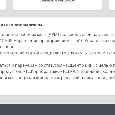
атите внимание на:
ованных рабочих мест (АРМ) пользователей на успешн
1С:ERP Управление предприятием 2», «1С:Управление 
основе.
тво сертификатов специалистов, консультантов и экс
ться к партнерам со статусом «1С:Центр ERP» с целью 
одуктов: «1С:Корпорация», «1С:ERP. Управление холди
слевых и специализированных решений на их основе, р