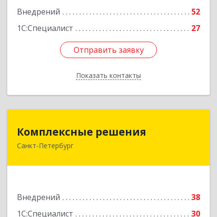
Внедрений
52
1С:Специалист
27
Отправить заявку
Отправить заявку
Показать контакты
Назад
Комплексные решения
Комплексные решения
Санкт-Петербург
194044, Санкт-Петербург г, Беловодский пер,
дом № 6, строение 2, пом.1-Н, оф. 133
Подробнее
Внедрений
38
1С:Специалист
30