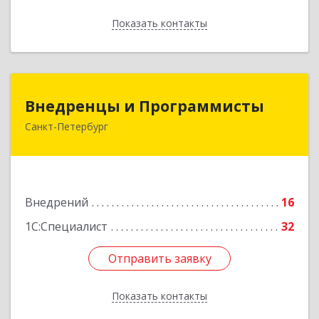
Показать контакты
Назад
Внедренцы и Программисты
Внедренцы и Программисты
Санкт-Петербург
194044, Санкт-Петербург г, Финляндский пр-кт,
дом № 4А, оф.529
Подробнее
Внедрений
16
1С:Специалист
32
Отправить заявку
Отправить заявку
Показать контакты
Назад