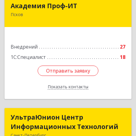
Академия Проф-ИТ
Академия Проф-ИТ
Псков
180004, Псковская обл, Псков г, Металлистов
ул, дом № 25
Подробнее
Внедрений
27
1С:Специалист
18
Отправить заявку
Отправить заявку
Показать контакты
Назад
УльтраЮнион Центр
УльтраЮнион Центр
Информационных Технологий
Информационных Технологий
Санкт-Петербург