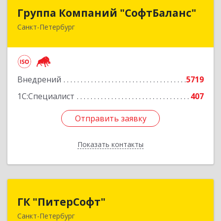
Группа Компаний "СофтБаланс"
Группа Компаний "СофтБаланс"
Санкт-Петербург
195112, Санкт-Петербург г, Заневский пр-кт,
дом № 30, корпус 2, литера А
Подробнее
Внедрений
5719
1С:Специалист
407
Отправить заявку
Отправить заявку
Показать контакты
Назад
ГК "ПитерСофт"
ГК "ПитерСофт"
Санкт-Петербург
197136, Санкт-Петербург г, Всеволода