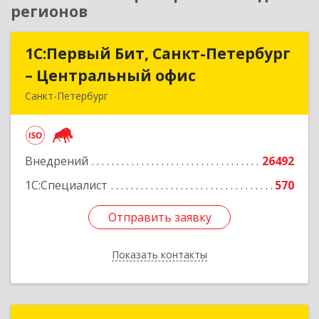
регионов
1С:Первый Бит, Санкт-Петербург
1С:Первый Бит, Санкт-Петербург
– Центральный офис
– Центральный офис
Санкт-Петербург
г.Санкт-Петербург, Невский проспект, 10
Подробнее
Внедрений
26492
1С:Специалист
570
Отправить заявку
Отправить заявку
Показать контакты
Назад