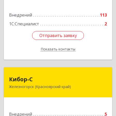
Подробнее
Внедрений
113
1С:Специалист
2
Отправить заявку
Отправить заявку
Показать контакты
Назад
Кибор-С
Кибор-С
Железногорск (Красноярский край)
662973, Красноярский край, Железногорск г,
Белорусская ул, дом № 30 Б, пом.16
Подробнее
Внедрений
5