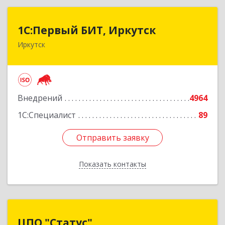
1С:Первый БИТ, Иркутск
1С:Первый БИТ, Иркутск
Иркутск
664007, Иркутская обл, Иркутск г, Декабрьских
Событий ул, дом № 125, оф.500
Подробнее
Внедрений
4964
1С:Специалист
89
Отправить заявку
Отправить заявку
Показать контакты
Назад
ЦПО "Статус"
ЦПО "Статус"