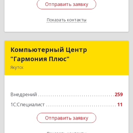
Отправить заявку
Отправить заявку
Показать контакты
Назад
Компьютерный Центр
Компьютерный Центр
"Гармония Плюс"
"Гармония Плюс"
Якутск
677000, Саха /Якутия/ Респ, г.о.город Якутск,
Якутск г, Дзержинского ул, дом № 27, корпус 1,
пом.16H
Внедрений
259
Подробнее
1С:Специалист
11
Отправить заявку
Отправить заявку