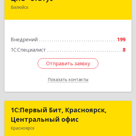
Вилюйск
677000, Саха /Якутия/ Респ, Якутск г, Ленина пр-
кт, дом № 1, оф.427
Подробнее
Внедрений
199
1С:Специалист
8
Отправить заявку
Отправить заявку
Показать контакты
Назад
1С:Первый Бит, Красноярск,
1С:Первый Бит, Красноярск,
Центральный офис
Центральный офис
Красноярск
660017, Красноярский край, Красноярск г,