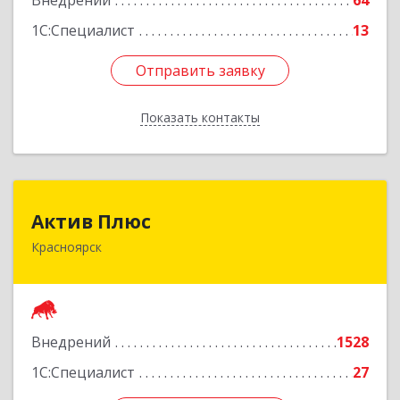
Внедрений
64
1С:Специалист
13
Отправить заявку
Отправить заявку
Показать контакты
Назад
Актив Плюс
Актив Плюс
Красноярск
660017, Красноярский край, Красноярск г,
Обороны ул, дом № 3, оф.220
Подробнее
Внедрений
1528
1С:Специалист
27