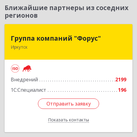
Ближайшие партнеры из соседних
регионов
Группа компаний "Форус"
Группа компаний "Форус"
Иркутск
664007, Иркутская обл, Иркутск г, Ямская ул,
дом № 1, корпус 1, оф.1
Подробнее
Внедрений
2199
1С:Специалист
196
Отправить заявку
Отправить заявку
Показать контакты
Назад