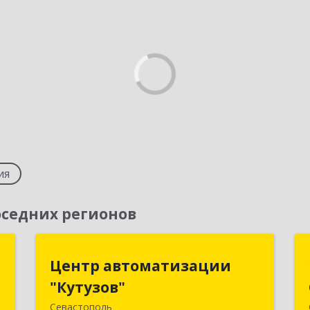
ия
седних регионов
ь
Центр автоматизации
Центр автоматизации
"Кутузов"
"Кутузов"
,
8
Севастополь
299011, Севастополь г, Генерала