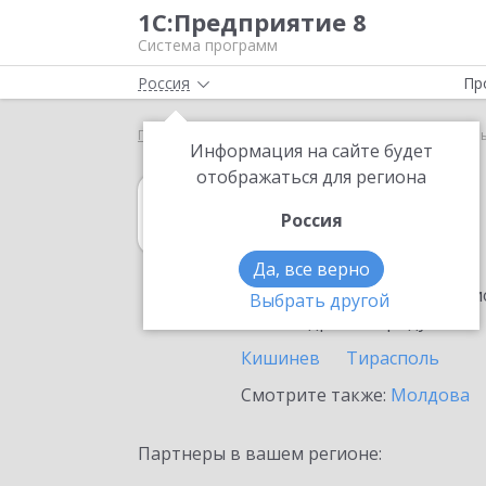
1С:Предприятие 8
Система программ
Россия
Пр
Главная
1С:MDM КОРП
Выбор партнёра
Бел
Информация на сайте будет
отображаться для региона
1С:MDM КОРП
Россия
в Бельцах
Да, все верно
Ознакомьтесь с информацио
Выбрать другой
или внедрение продукта.
Кишинев
Тирасполь
Смотрите также:
Молдова
Партнеры в вашем регионе: