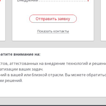
6
Внедрений
1
е
Отправить заявку
Отправить заявку
Показать контакты
Назад
атите внимание на:
стов, аттестованных на внедрение технологий и решен
атизации ваших задач.
ий в вашей или близкой отрасли. Вы можете обратитьс
ми решений.