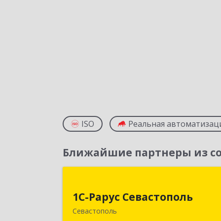
ISO
Реальная автоматизац
Ближайшие партнеры из со
1С-Рарус Севастопол
1С-Рарус Севастополь
299011, Севастополь г, Кулакова ул
Севастополь
дом № 5