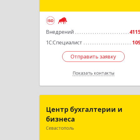
Подробне
Внедрений
411
1С:Специалист
10
Отправить заявку
Отправить заявку
Показать контакты
Назад
Центр бухгалтерии 
Центр бухгалтерии и
бизнес
бизнеса
Севастополь
299026, Севастополь г, Качинский туп
дом № 2