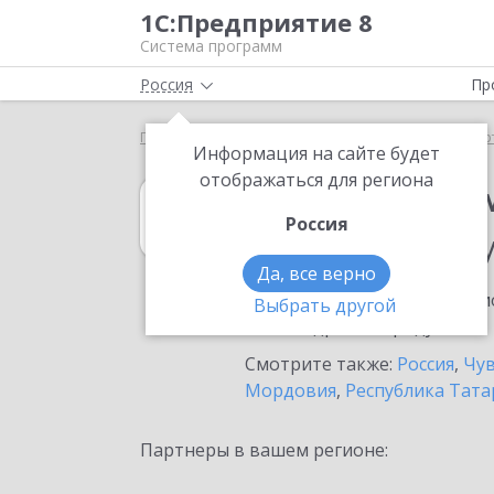
1С:Предприятие 8
Система программ
Россия
Пр
Главная
1С:Налоговый мониторинг
Выбор пар
Информация на сайте будет
отображаться для региона
1С:Налоговый 
Россия
в населенном п
Да, все верно
Ознакомьтесь с информацио
Выбрать другой
или внедрение продукта.
Смотрите также:
Россия
,
Чув
Мордовия
,
Республика Тата
Партнеры в вашем регионе: