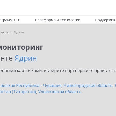
ограммы 1С
Платформа и технологии
Поддержка 
тнёра
Ядрин
мониторинг
унте
Ядрин
нными карточками, выберите партнёра и отправьте за
ашская Республика - Чувашия
,
Нижегородская область
,
рстан (Татарстан)
,
Ульяновская область