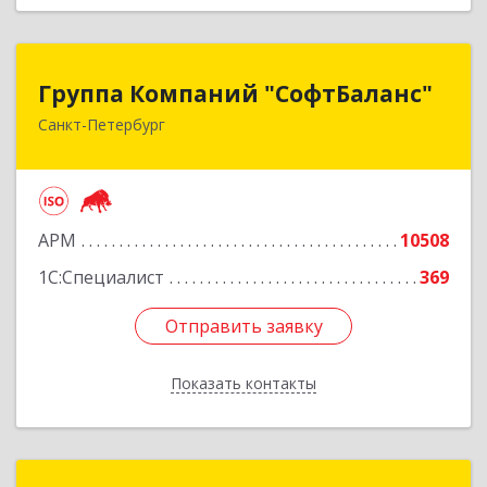
Группа Компаний "СофтБаланс"
Группа Компаний "СофтБаланс"
Санкт-Петербург
195112, Санкт-Петербург г, Заневский пр-кт,
дом № 30, корпус 2, литера А
Подробнее
АРМ
10508
1С:Специалист
369
Отправить заявку
Отправить заявку
Показать контакты
Назад