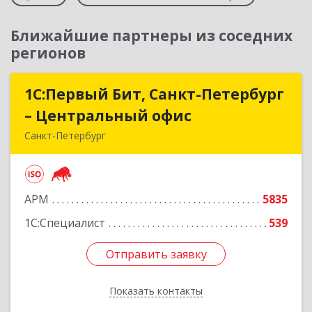
Ближайшие партнеры из соседних
регионов
1С:Первый Бит, Санкт-Петербург
1С:Первый Бит, Санкт-Петербург
– Центральный офис
– Центральный офис
Санкт-Петербург
г.Санкт-Петербург, Невский проспект, 10
Подробнее
АРМ
5835
1С:Специалист
539
Отправить заявку
Отправить заявку
Показать контакты
Назад