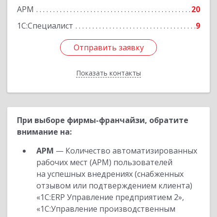
АРМ
20
1С:Специалист
9
Отправить заявку
Отправить заявку
Показать контакты
Назад
При выборе фирмы-франчайзи, обратите
внимание на:
АРМ
— Количество автоматизированных
рабочих мест (АРМ) пользователей
на успешных внедрениях (снабженных
отзывом или подтверждением клиента)
«1С:ERP Управление предприятием 2»,
«1С:Управление производственным