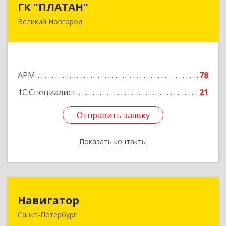
ГК "ПЛАТАН"
Великий Новгород
173003, Новгородская обл, Великий Новгород
г, Большая Санкт-Петербургская ул, дом № 80,
оф.17
Подробнее
АРМ
78
1С:Специалист
21
Отправить заявку
Отправить заявку
Показать контакты
Назад
Навигатор
Навигатор
Санкт-Петербург
196105, Санкт-Петербург г, Юрия Гагарина пр-