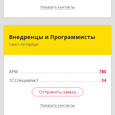
Показать контакты
Назад
Внедренцы и Программисты
Внедренцы и Программисты
Санкт-Петербург
194044, Санкт-Петербург г, Финляндский пр-кт,
дом № 4А, оф.529
Подробнее
АРМ
780
1С:Специалист
34
Отправить заявку
Отправить заявку
Показать контакты
Назад