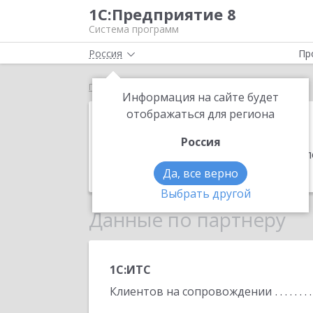
1С:Предприятие 8
Система программ
Россия
Пр
Главная
1024 байта
Информация на сайте будет
1024 байта
отображаться для региона
Россия
Адрес:
142516, Московская обл, Пав
Телефон:
(903) 968-0823
Да, все верно
Выбрать другой
Данные по партнеру
1С:ИТС
Клиентов на сопровождении