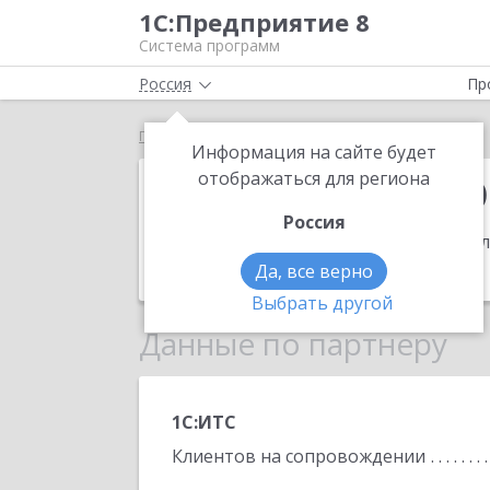
1С:Предприятие 8
Система программ
Россия
Пр
Главная
Фирма ЭКОНОМ
Информация на сайте будет
Фирма ЭКОН
отображаться для региона
Россия
Адрес:
173000, Великий Новгород, ул
Телефон:
(8162) 665151
Да, все верно
Выбрать другой
Данные по партнеру
1С:ИТС
Клиентов на сопровождении