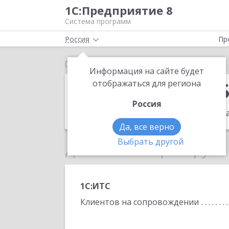
1С:Предприятие 8
Система программ
Россия
Пр
Главная
ИП Гончаров Борис Михайлович
Информация на сайте будет
ИП Гончаров 
отображаться для региона
Россия
Адрес:
115408, Москва, ул.Братеевская
Да, все верно
Выбрать другой
Данные по партнеру
1С:ИТС
Клиентов на сопровождении