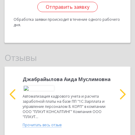
Отправить заявку
Обработка заявки происходит в течение одного рабочего
дня.
Отзывы
имовна
Джабрайылова Аида Муслимовна
Джабра
чета
Автоматизация кадрового учета и расчета
Автоматиза
плата и
заработной платы на базе ПП "1С:Зарплата и
заработной
омпании
управление персоналом 8. КОРП" в компании
управлени
 ООО
ООО "ПЛАУТ КОНСАЛТИНГ" Компания ООО
ООО "ПЛА
"ПЛАУТ...
"ПЛАУТ...
Прочитать весь отзыв
Прочитать 