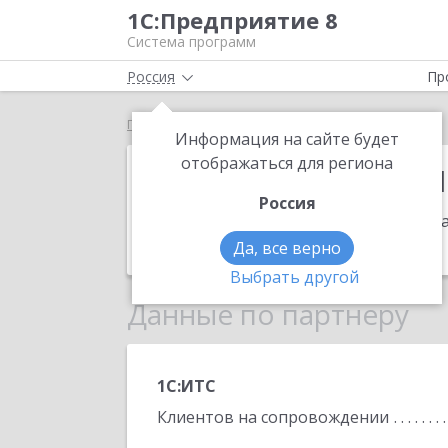
1С:Предприятие 8
Система программ
Россия
Пр
Главная
ИП Ральцевич Петр Игоревич
Информация на сайте будет
ИП Ральцевич
отображаться для региона
Россия
Адрес:
410071, Саратовская обл, Сар
Телефон:
(965) 888-1010
Да, все верно
Выбрать другой
Данные по партнеру
1С:ИТС
Клиентов на сопровождении