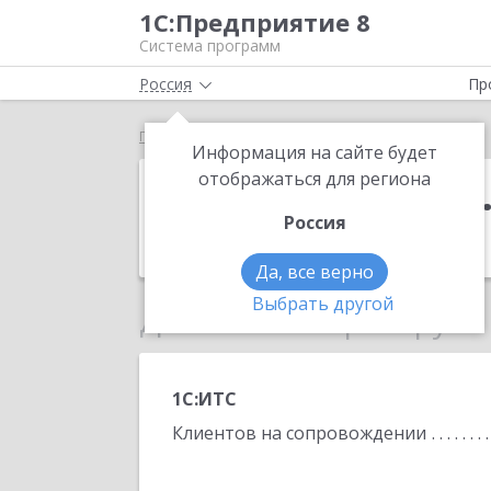
1С:Предприятие 8
Система программ
Россия
Пр
Главная
Альмуханов С. К.
Информация на сайте будет
Альмуханов С.
отображаться для региона
Россия
Телефон:
(88412) 8-987-505-5808
Да, все верно
Выбрать другой
Данные по партнеру
1С:ИТС
Клиентов на сопровождении