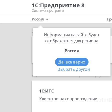
1С:Предприятие 8
Система программ
Россия
Пр
Главная
КубЭра
Информация на сайте будет
КубЭра
отображаться для региона
Россия
Телефон:
(928) 229-2962
Да, все верно
Выбрать другой
Данные по партнеру
1С:ИТС
Клиентов на сопровождении