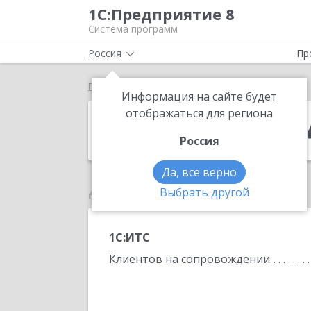
1С:Предприятие 8
Система программ
Россия
Пр
Главная
Тихмянов Владимир Сергеевич
Информация на сайте будет
Тихмянов Вла
отображаться для региона
Россия
Да, все верно
Данные по партнеру
Выбрать другой
1С:ИТС
Клиентов на сопровождении