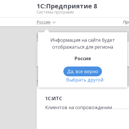
1С:Предприятие 8
Система программ
Россия
Пр
Главная
РунКом
Информация на сайте будет
РунКом
отображаться для региона
Россия
Да, все верно
Данные по партнеру
Выбрать другой
1С:ИТС
Клиентов на сопровождении