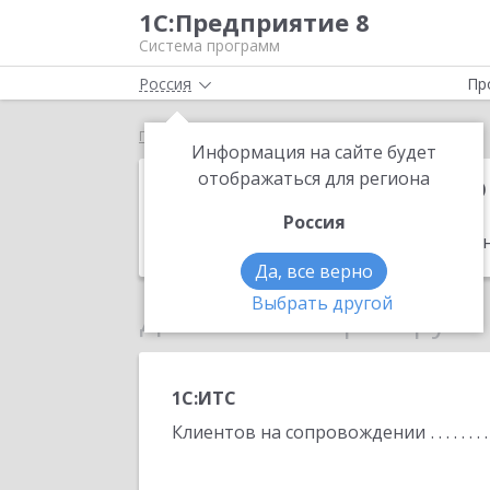
1С:Предприятие 8
Система программ
Россия
Пр
Главная
Бухгалтерия.PRO
Информация на сайте будет
Бухгалтерия.
отображаться для региона
Россия
Адрес:
125445, Москва г, Левобережна
Да, все верно
Выбрать другой
Данные по партнеру
1С:ИТС
Клиентов на сопровождении