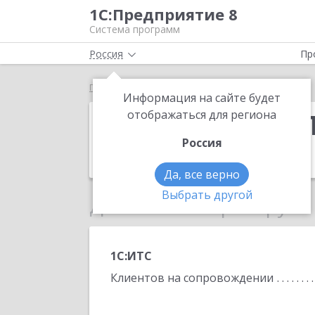
1С:Предприятие 8
Система программ
Россия
Пр
Главная
Айти-Сервис Плюс
Информация на сайте будет
Айти-Сервис 
отображаться для региона
Россия
Телефон:
(917)
Да, все верно
Выбрать другой
Данные по партнеру
1С:ИТС
Клиентов на сопровождении