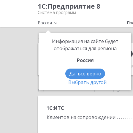
1С:Предприятие 8
Система программ
Россия
Пр
Главная
Федоров Николай Валерьевич
Информация на сайте будет
Федоров Нико
отображаться для региона
Россия
Адрес:
г. Кемерово, б-р Осенний 9А к
Да, все верно
Выбрать другой
Данные по партнеру
1С:ИТС
Клиентов на сопровождении