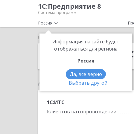
1С:Предприятие 8
Система программ
Россия
Пр
Главная
Кожало Лариса Анатольевна
Информация на сайте будет
Кожало Ларис
отображаться для региона
Россия
Да, все верно
Данные по партнеру
Выбрать другой
1С:ИТС
Клиентов на сопровождении