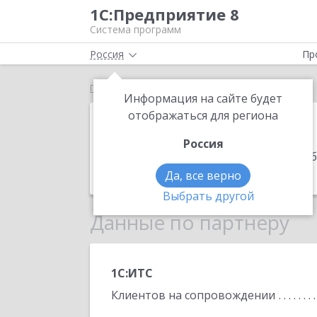
1С:Предприятие 8
Система программ
Россия
Пр
Главная
ИП Ковальчук Андрей Александрович
Информация на сайте будет
ИП Ковальчук
отображаться для региона
Россия
Адрес:
192171, Санкт-Петербург г, О
Телефон:
(903) 099-3478
Да, все верно
Выбрать другой
Данные по партнеру
1С:ИТС
Клиентов на сопровождении