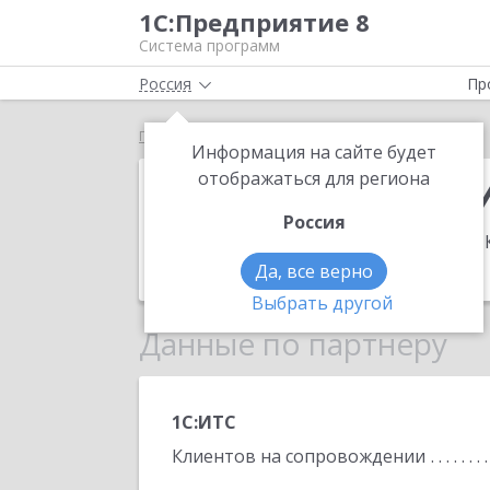
1С:Предприятие 8
Система программ
Россия
Пр
Главная
ИП Макатуха Ирина Сергеевна
Информация на сайте будет
ИП Макатуха 
отображаться для региона
Россия
Адрес:
350089, Краснодарский край, 
Телефон:
(918) 443-1804
Да, все верно
Выбрать другой
Данные по партнеру
1С:ИТС
Клиентов на сопровождении