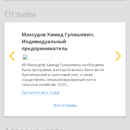
Отзывы
Махсудов Хамид Гулишевич,
Минева
Индивидуальный
Генера
предприниматель
ООО «КБ
ООО «ПИАЛ
д,
автоматиз
ИП Махсудову Хамиду Гулишевичу необходима
еталл
учета. ОО
была программа, в которой можно было вести
я 8.
предостав
бухгалтерский и налоговый учет, а также
техническ
осуществлять специализированный учет в
программн
сельском хозяйстве. ООО...
Прочитать 
Прочитать весь отзыв
Все отзывы