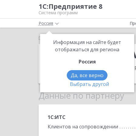
1С:Предприятие 8
Система программ
Россия
Пр
Главная
ИП Маринин Андрей Игоревич
Информация на сайте будет
ИП Маринин А
отображаться для региона
Россия
Адрес:
414040, Астраханская обл, Аст
Телефон:
(960) 853-2588
Да, все верно
Выбрать другой
Данные по партнеру
1С:ИТС
Клиентов на сопровождении