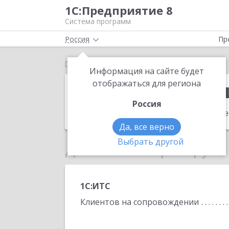
1С:Предприятие 8
Система программ
Россия
Пр
Главная
Орлова Людмила Андреевна
Информация на сайте будет
Орлова Людм
отображаться для региона
Россия
Адрес:
428 005, 428005, Чувашская Р
Да, все верно
Выбрать другой
Данные по партнеру
1С:ИТС
Клиентов на сопровождении